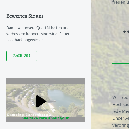
freuen 
Bewerten Sie uns
EXTERNE MEDIEN
.
Um Inhalte von Videoplattformen und Social Media
Damit wir unsere Qualität halten und
Plattformen anzeigen zu können, werden von
verbessern können, sind wir auf Euer
diesen externen Medien Cookies gesetzt.
Feedback angewiesen.
YouTube
RATE US !
Name:
youtube
Anbieter:
YouTube
Wir fre
Zweck:
Film vom Ort
Hochsaue
jede Men
Cookie
Unser An
We take care about your
Laufzeit:
privacy. Only when you
verbrin
12 Monate