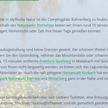
tet in idyllische Natur ist der Campingplatz Bahrenberg zu finden
erhalb des
Naturparks Diemelsee
bieten wir Ihnen rund 70 terras
en, Wohnmobil oder Zelt ihre freien Tage genießen können.
laubsgestaltung sind keine Grenzen gesetzt. Bei schönem Wetter 
rn Sie den Uplandsteig, nehmen das Mountainbike oder schwimm
ca. 15 minuten entfernte
Aventura Spielberg
in Medebach mit Siche
uss Ihnen nicht langweilig werden, es bieten sich das Lagunenbad,
Aktivitäten an. Auch die nah gelegene
Hansestadt Korbach
hat ein
lpark Kellerwald Edersee
und
Winterberg
ganz in der Nähe und si
em Sanitärgebäude befinden sich saubere Toiletten, eine Entsorgu
chine, Trockner, Spülmöglichkeiten, und ein gemütlich gestaltet