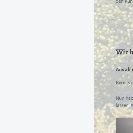
den Kühl
Cookie
Laufzeit:
24 Monate
Open Street Map
Wir h
Name:
Open Street Map
Anbieter:
Aus alt
Open Street Map Foundation
Bereits 
Zweck:
Karten anzeigen
Nun hab
Cookie
lassen. 
Laufzeit:
24 Monate